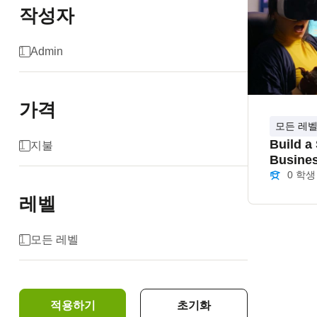
작성자
1
Admin
가격
모든 레
Build a
1
지불
Busines
Course
0 학생
레벨
1
모든 레벨
적용하기
초기화