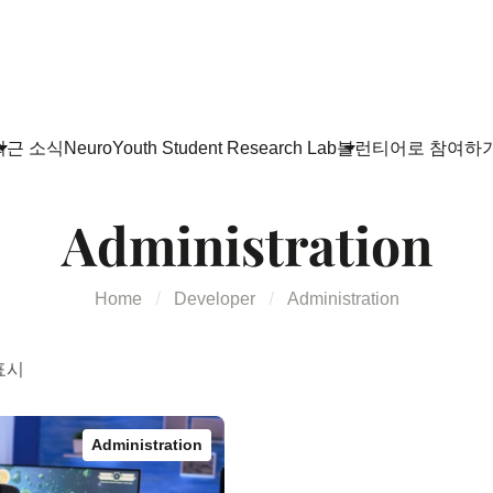
최근 소식
NeuroYouth Student Research Lab
볼런티어로 참여하
Administration
Home
Developer
Administration
표시
Administration