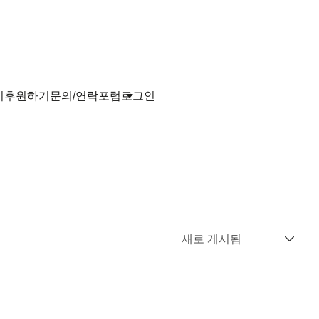
기
후원하기
문의/연락
포럼
로그인