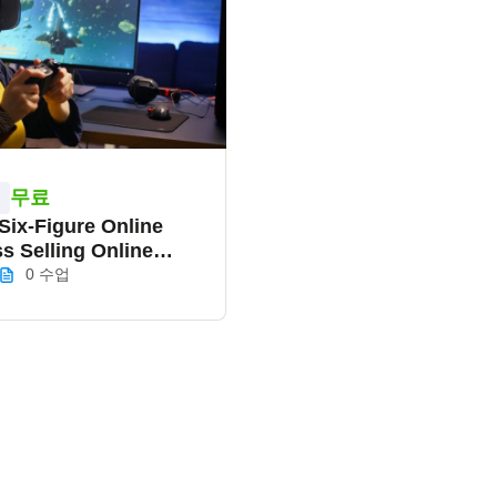
무료
벨
 Six-Figure Online
s Selling Online
s
0 수업